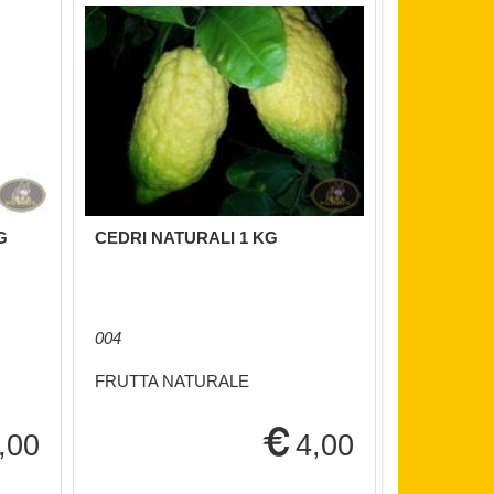
G
CEDRI NATURALI 1 KG
POMPELMI
004
005
FRUTTA NATURALE
FRUTTA N
,00
4,00