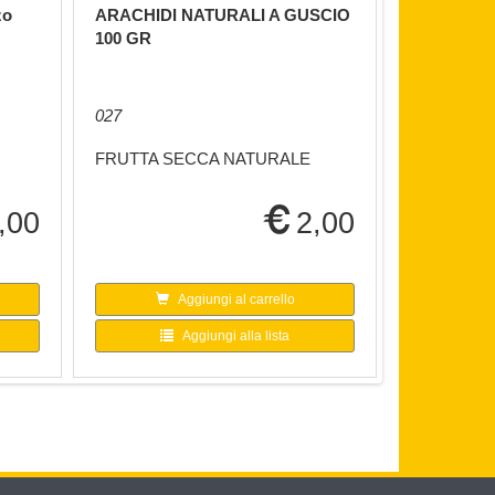
zo
ARACHIDI NATURALI A GUSCIO
ARANCE N
100 GR
027
001
FRUTTA SECCA NATURALE
FRUTTA N
,00
2,00
Aggiungi al carrello
A
Aggiungi alla lista