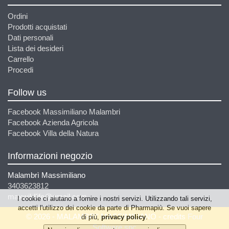
Ordini
Prodotti acquistati
Dati personali
Lista dei desideri
Carrello
Procedi
Follow us
Facebook Massimiliano Malambri
Facebook Azienda Agricola
Facebook Villa della Natura
Informazioni negozio
Malambrì Massimiliano
3403623812
maxwildlife@gmail.com
I cookie ci aiutano a fornire i nostri servizi. Utilizzando tali servizi,
accetti l'utilizzo dei cookie da parte di Pharmapiù. Se vuoi sapere
© 2026 - MALAMBRI' MASSIMILIANO - credits
Four
di più,
privacy policy
.
Software snc