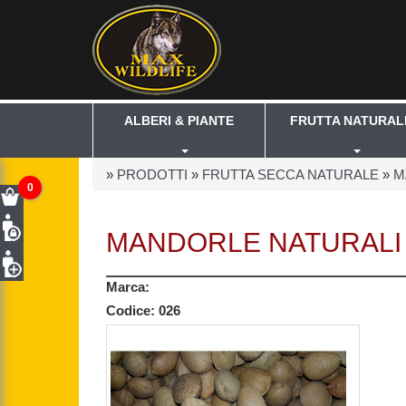
ALBERI & PIANTE
FRUTTA NATURAL
»
PRODOTTI
»
FRUTTA SECCA NATURALE
»
M
0
MANDORLE NATURALI 
Marca:
Codice:
026