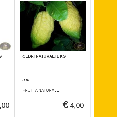
G
CEDRI NATURALI 1 KG
POMPELMI
004
005
FRUTTA NATURALE
FRUTTA N
,00
4,00