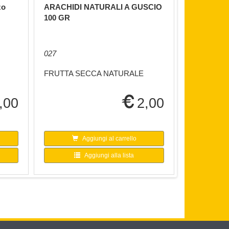
zo
ARACHIDI NATURALI A GUSCIO
ARANCE N
100 GR
027
001
FRUTTA SECCA NATURALE
FRUTTA N
,00
2,00
Aggiungi al carrello
A
Aggiungi alla lista